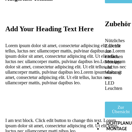
Zubehör
Add Your Heading Text Here
Nützliches
Lorem ipsum dolor sit amet, consectetur adipiscing elit. Ut elit
Zubehör
tellus, luctus nec ullamcorper mattis, pulvinar dapibus leo.Lorem
zur
ipsum dolor sit amet, consectetur adipiscing elit. Ut elit tellus,
einfachen
luctus nec ullamcorper mattis, pulvinar dapibus leo.Lorem ipsum
Montage
dolor sit amet, consectetur adipiscing elit. Ut elit tellus, luctus nec
und
ullamcorper mattis, pulvinar dapibus leo.Lorem ipsum dolor sit
Wartung
amet, consectetur adipiscing elit. Ut elit tellus, luctus nec
von
ullamcorper mattis, pulvinar dapibus leo.
LED
Leuchten
Zur
Übersicht
I am text block. Click edit button to change this text. Lorem
LICHTPLAN
ipsum dolor sit amet, consectetur adipiscing elit. Ut elit tellus,
MONTAGE
luctus nec ullamcorper matti pibus leo.