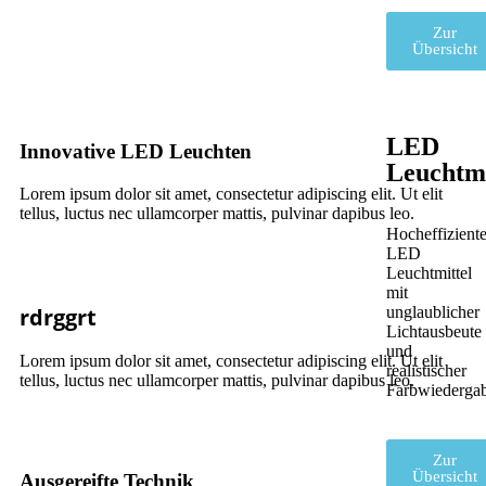
Zur
Übersicht
LED
Innovative LED Leuchten
Leuchtmi
Lorem ipsum dolor sit amet, consectetur adipiscing elit. Ut elit
tellus, luctus nec ullamcorper mattis, pulvinar dapibus leo.
Hocheffizient
LED
Leuchtmittel
mit
rdrggrt
unglaublicher
Lichtausbeute
und
Lorem ipsum dolor sit amet, consectetur adipiscing elit. Ut elit
realistischer
tellus, luctus nec ullamcorper mattis, pulvinar dapibus leo.
Farbwiederga
Zur
Übersicht
Ausgereifte Technik