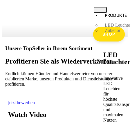
PRODUKTE
LED Leucht
Zubehör
SHOP
Unsere TopSeller in Ihrem Sortiment
LED
Profitieren Sie als Wiederverkäufer
Leuchte
Endlich können Händler und Handelsvertreter von unserer
Innovative
etablierten Marke, unseren Produkten und Dienstleistungen
LED
profitieren.
Leuchten
für
höchste
jetzt bewerben
Qualitätsansp
und
Watch Video
maximalen
Nutzen